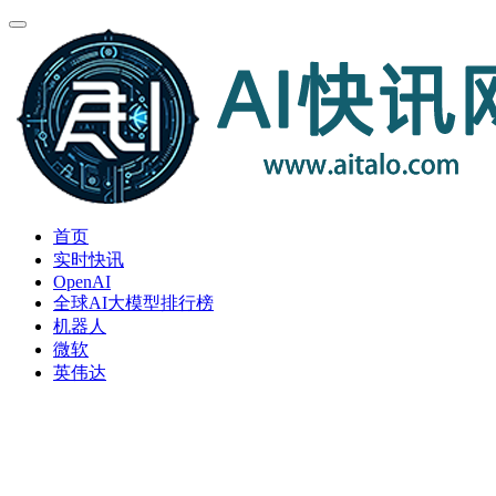
首页
实时快讯
OpenAI
全球AI大模型排行榜
机器人
微软
英伟达