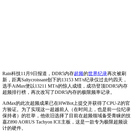
Rain科技11月9日报道，DDR5内存
超频
的
世界纪录
再次被刷
新，距离Saltycroissant创下的13153 MT/s纪录仅过去约四天，
选手AiMax便以13211 MT/s的惊人成绩，成功登顶DDR5内存
超频排行榜，再次改写了DDR5内存的极限频率记录。
AiMax的此次超频成果已在HWBot上提交并获得了CPU-Z的官
方验证。为了实现这一超越前人（在时间上，也是前一位纪录
保持者）的壮举，他依旧选择了目前在超频领域备受青睐的技
嘉Z890 AORUS Tachyon ICE主板，这是一款专为极限超频设
计的硬件。