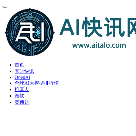
首页
实时快讯
OpenAI
全球AI大模型排行榜
机器人
微软
英伟达