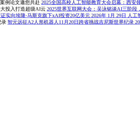
2025全国高校人工智能教育大会启幕：西
2025世界互联网大会：吴泳铭谈AI三阶
证实向埃隆·马斯克旗下xAI投资20亿美元
2026年 1月 29日
人工
智元远征A2人形机器人11月20日跨省挑战吉尼斯世界纪录
2