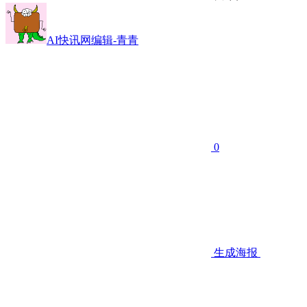
AI快讯网编辑-青青
0
生成海报