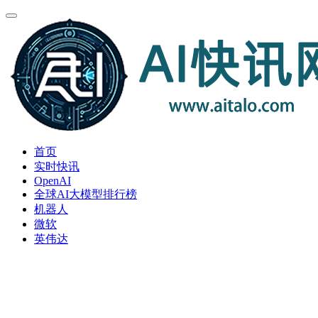
首页
实时快讯
OpenAI
全球AI大模型排行榜
机器人
微软
英伟达