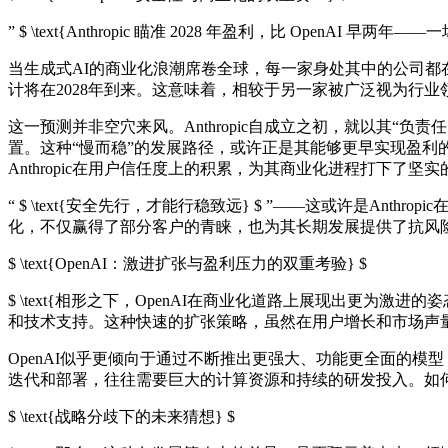
” $ \text{Anthropic 瞄准 2028 年盈利，比 OpenAI 早两
当生成式AI的商业化浪潮席卷全球，每一家身处其中的公司都在
计将在2028年到来。这意味着，相较于另一家被广泛视为行业领头羊
这一预测并非空穴来风。Anthropic自成立之初，就以其“负
置。这种“慢而稳”的发展路径，或许正是其能够更早实现盈利
Anthropic在用户信任度上的积累，为其商业化进程打下了坚
“ $ \text{安全先行，才能行稳致远} $ ”——这或许是
化，不仅赢得了部分客户的青睐，也为其长期发展提供了抗风
$ \text{OpenAI：激进扩张与盈利压力的双重考验} $
$ \text{相形之下，OpenAI在商业化道路上展现出更为激
和技术支持。这种快速的扩张策略，虽然在用户增长和市场声
OpenAI似乎更倾向于通过不断推出更强大、功能更全面的模型，
迭代和部署，往往需要巨大的计算资源和持续的研发投入。如何
$ \text{战略分歧下的未来猜想} $