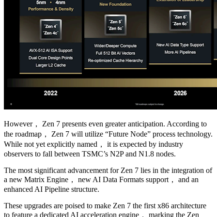
However， Zen 7 presents even greater anticipation. According to
the roadmap， Zen 7 will utilize “Future Node” process technology.
While not yet explicitly named， it is expected by industry
observers to fall between TSMC’s N2P and N1.8 nodes.
The most significant advancement for Zen 7 lies in the integration of
a new Matrix Engine， new AI Data Formats support， and an
enhanced AI Pipeline structure.
These upgrades are poised to make Zen 7 the first x86 architecture
to feature a dedicated AI acceleration engine， marking the Zen