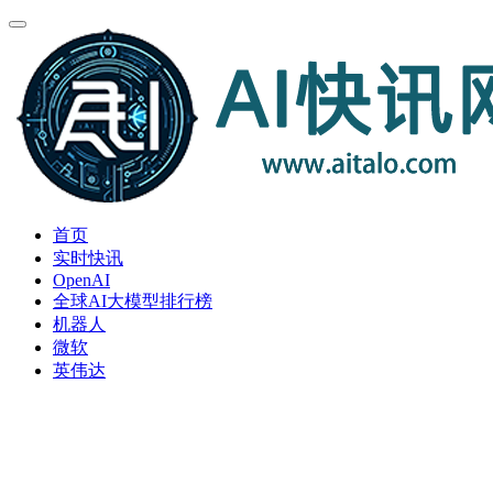
首页
实时快讯
OpenAI
全球AI大模型排行榜
机器人
微软
英伟达