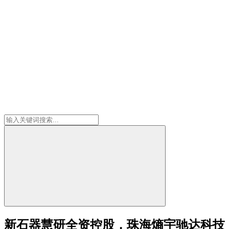
新石器慧研全资控股，珠海熵宇驰达科技