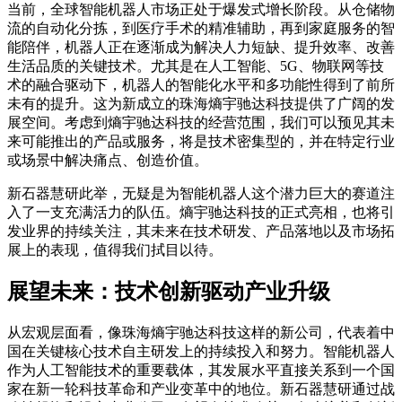
当前，全球智能机器人市场正处于爆发式增长阶段。从仓储物
流的自动化分拣，到医疗手术的精准辅助，再到家庭服务的智
能陪伴，机器人正在逐渐成为解决人力短缺、提升效率、改善
生活品质的关键技术。尤其是在人工智能、5G、物联网等技
术的融合驱动下，机器人的智能化水平和多功能性得到了前所
未有的提升。这为新成立的珠海熵宇驰达科技提供了广阔的发
展空间。考虑到熵宇驰达科技的经营范围，我们可以预见其未
来可能推出的产品或服务，将是技术密集型的，并在特定行业
或场景中解决痛点、创造价值。
新石器慧研此举，无疑是为智能机器人这个潜力巨大的赛道注
入了一支充满活力的队伍。熵宇驰达科技的正式亮相，也将引
发业界的持续关注，其未来在技术研发、产品落地以及市场拓
展上的表现，值得我们拭目以待。
展望未来：技术创新驱动产业升级
从宏观层面看，像珠海熵宇驰达科技这样的新公司，代表着中
国在关键核心技术自主研发上的持续投入和努力。智能机器人
作为人工智能技术的重要载体，其发展水平直接关系到一个国
家在新一轮科技革命和产业变革中的地位。新石器慧研通过战