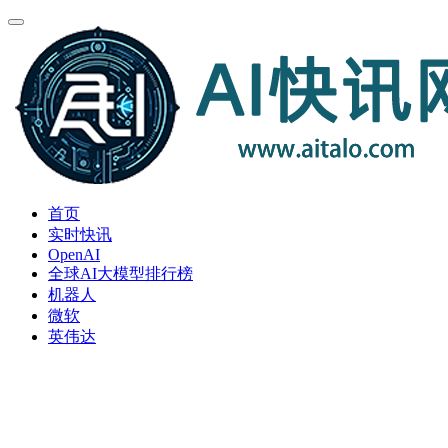
首页
实时快讯
OpenAI
全球AI大模型排行榜
机器人
微软
英伟达