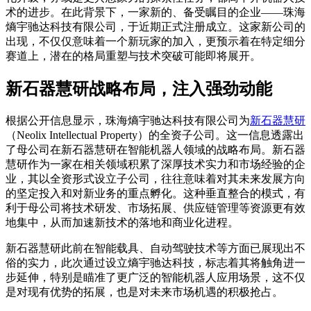
术的进步。在此背景下，一家新的、备受瞩目的企业——珠海
熵宇驰达科技有限公司，于近期正式注册成立。这家新公司的
出现，不仅仅意味着一个新玩家的加入，更预示着在特定细分
赛道上，潜在的格局重塑与技术突破可能即将展开。
新石器慧研战略布局，注入强劲动能
根据公开信息显示，珠海熵宇驰达科技有限公司为
新石器慧研
（Neolix Intellectual Property）的全资子公司。这一信息透露出
了母公司在新石器慧研在智能机器人领域的战略布局。新石器
慧研作为一家在相关领域积累了深厚技术实力和市场经验的企
业，其以全资形式设立子公司，往往意味着对其未来发展方向
的坚定投入和对新业务的重点孵化。这种垂直整合的模式，有
利于母公司将技术研发、市场拓展、供应链管理等资源更有效
地集中，从而加速新技术的落地和商业化进程。
新石器慧研此前在智能载具、自动驾驶技术等方面已展现出不
俗的实力，此次通过设立熵宇驰达科技，标志着其将触角进一
步延伸，特别是瞄准了更广泛的智能机器人应用场景，这不仅
是对现有优势的拓展，也是对未来市场机遇的积极抢占。