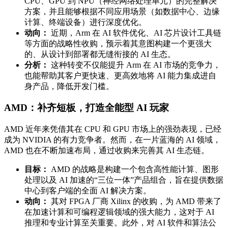
CPU、GPU 到 NPU（神经网络处理单元）的完整解决
方案，并且能够根据不同应用场景（如数据中心、边缘
计算、终端设备）进行深度优化。
动向：
近期，Arm 在 AI 软件优化、AI 芯片设计工具链
等方面的战略性收购，预示着其意图构建一个更强大
的、从设计到部署都无缝衔接的 AI 生态。
分析：
这种转变不仅能提升 Arm 在 AI 市场的竞争力，
也能帮助其客户更快速、更高效地将 AI 能力集成进自
身产品，降低开发门槛。
AMD：补齐短板，打造全能型 AI 玩家
AMD 近年来凭借其在 CPU 和 GPU 市场上的强劲表现，已经
成为 NVIDIA 的有力竞争者。然而，在一片蓝海的 AI 领域，
AMD 也在不断加速布局，通过收购来完善其 AI 生态链。
目标：
AMD 的战略是构建一个包含高性能计算、图形
处理以及 AI 加速的“三位一体”产品组合，旨在提供数据
中心到客户端的全面 AI 解决方案。
动向：
其对 FPGA 厂商 Xilinx 的收购，为 AMD 带来了
在加速计算和可编程逻辑领域的强大能力，这对于 AI
推理和专业计算至关重要。此外，对 AI 软件和算法公