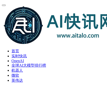
首页
实时快讯
OpenAI
全球AI大模型排行榜
机器人
微软
英伟达