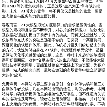
头，将更有可能在未来的 AI 算力版图中占据主导地位。Arm
和 AMD 等的密集收并购，正是这场“生态为王”争夺战的缩
影。未来，AI 算力的竞争，将不再仅仅是性能的较量，更是
生态整合与服务能力的全面比拼。
客观而言，AI 大模型浪潮对底层算力的需求是压倒性的。当
模型的规模和复杂度不断攀升，对芯片的计算能力、能效比以
及数据处理能力提出了前所未有的挑战。而解决这些挑战，仅
仅依靠单点技术的突破是远远不够的，它需要一个高度协同、
深度优化的软硬件体系。因此，传统芯片巨头们纷纷借由并购
的方式，快速弥补自身在 AI 软件、特定硬件单元设计、甚至
是算法优化等关键领域的短板，这是一种对未来趋势的敏锐洞
察和积极回应。这种“合纵连横”式的生态构建，不仅能够大幅
缩短技术研发周期，更能通过整合产业链上下游资源，为客户
提供一站式的解决方案，最终在激烈的市场竞争中建立起更强
大的护城河。
免责声明：本网站内容主要来自原创、合作伙伴供稿和第三方
自媒体作者投稿，凡在本网站出现的信息，均仅供参考。本网
站将尽力确保所提供信息的准确性及可靠性，但不保证有关资
料的准确性及可靠性，读者在使用前请进一步核实，并对任何
自主决定的行为负责。本网站对有关资料所引致的错误、不确