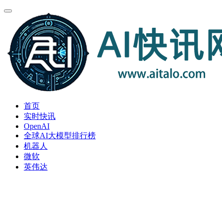
首页
实时快讯
OpenAI
全球AI大模型排行榜
机器人
微软
英伟达