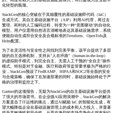
化转型的瓶颈。
StackGen的核心突破在于其颠覆性的基础设施即代码（IaC）
生成方式。其自主基础设施平台（AIP）利用AI代理，将过去
繁琐、耗时的人工编码过程，转变为一种“意图驱动”的自动化
模型。用户仅需用自然语言清晰地表达其基础设施需求，系统
便能自动生成符合安全及合规标准的Terraform、OpenTofu及
Helm配置。
为了在灵活性与安全性之间找到完美平衡，该平台提供了多层
级的自主选择机制，支持从“人在环路”（human-in-the-loop）
的虚拟助手模式，到完全自主、无需人工干预的“全自主”操作
模式。特别是对于金融、医疗和政府等监管要求极为严格的行
业，StackGen预设了FedRAMP、HIPAA和SOC2等全面的安全
与合规策略，确保了在加速部署的同时，基础设施始终处于严
格的治理和监控之下。
Gartner的这项报告，无疑为StackGen的自主基础设施平台提供
了强大的市场背书。在企业级AI应用浪潮中，StackGen的解决
方案直击了IT运维的痛点，通过AI赋能 IaC 的智能化生成，有
望大幅降低企业在基础设施管理上的成本和人力投入，并显著
提升其敏捷性和安全性，从而在激烈的市场竞争中占据有利位