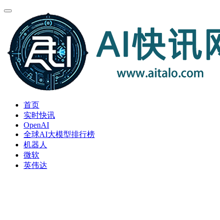
首页
实时快讯
OpenAI
全球AI大模型排行榜
机器人
微软
英伟达