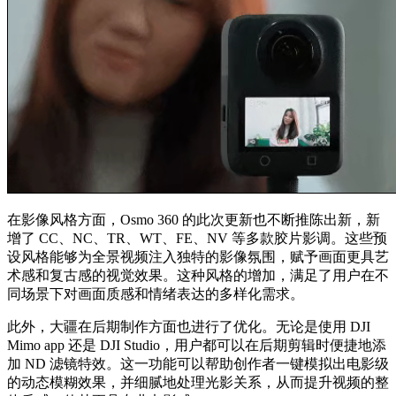
在影像风格方面，Osmo 360 的此次更新也不断推陈出新，新
增了 CC、NC、TR、WT、FE、NV 等多款胶片影调。这些预
设风格能够为全景视频注入独特的影像氛围，赋予画面更具艺
术感和复古感的视觉效果。这种风格的增加，满足了用户在不
同场景下对画面质感和情绪表达的多样化需求。
此外，大疆在后期制作方面也进行了优化。无论是使用 DJI
Mimo app 还是 DJI Studio，用户都可以在后期剪辑时便捷地添
加 ND 滤镜特效。这一功能可以帮助创作者一键模拟出电影级
的动态模糊效果，并细腻地处理光影关系，从而提升视频的整