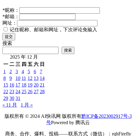
*
昵称：
*
邮箱：
网址：
记住昵称、邮箱和网址，下次评论免输入
提交
搜索
搜索
2025 年 12 月
一
二
三
四
五
六
日
1
2
3
4
5
6
7
8
9
10
11
12
13
14
15
16
17
18
19
20
21
22
23
24
25
26
27
28
29
30
31
« 11 月
1 月 »
版权所有 © 2024 AI快讯网 版权所有
黔ICP备2023002917号-3
号
Powered by 腾讯云
商务、合作、爆料、投稿——联系方式（微信）：rqhFirefly