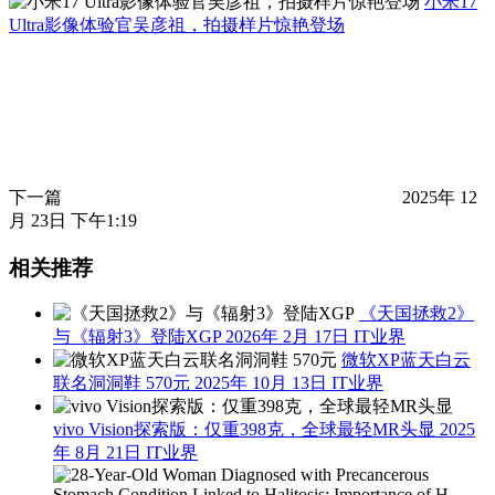
小米17
Ultra影像体验官吴彦祖，拍摄样片惊艳登场
下一篇
2025年 12
月 23日 下午1:19
相关推荐
《天国拯救2》
与《辐射3》登陆XGP
2026年 2月 17日
IT业界
微软XP蓝天白云
联名洞洞鞋 570元
2025年 10月 13日
IT业界
vivo Vision探索版：仅重398克，全球最轻MR头显
2025
年 8月 21日
IT业界