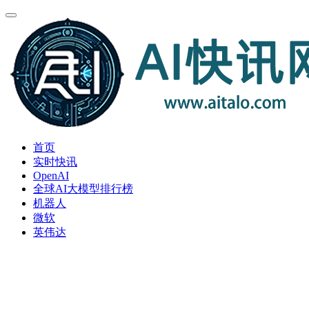
首页
实时快讯
OpenAI
全球AI大模型排行榜
机器人
微软
英伟达