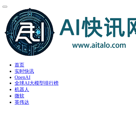
首页
实时快讯
OpenAI
全球AI大模型排行榜
机器人
微软
英伟达