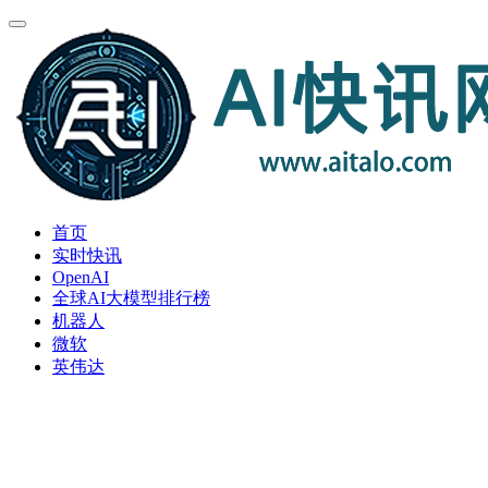
首页
实时快讯
OpenAI
全球AI大模型排行榜
机器人
微软
英伟达