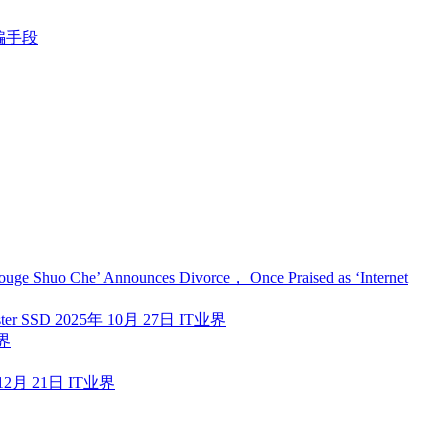
骗手段
‘Houge Shuo Che’ Announces Divorce， Once Praised as ‘Internet
ster SSD
2025年 10月 27日
IT业界
界
12月 21日
IT业界