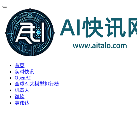
首页
实时快讯
OpenAI
全球AI大模型排行榜
机器人
微软
英伟达