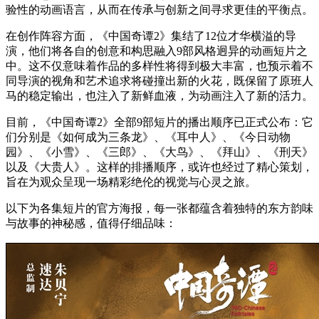
验性的动画语言，从而在传承与创新之间寻求更佳的平衡点。
在创作阵容方面，《中国奇谭2》集结了12位才华横溢的导
演，他们将各自的创意和构思融入9部风格迥异的动画短片之
中。这不仅意味着作品的多样性将得到极大丰富，也预示着不
同导演的视角和艺术追求将碰撞出新的火花，既保留了原班人
马的稳定输出，也注入了新鲜血液，为动画注入了新的活力。
目前，《中国奇谭2》全部9部短片的播出顺序已正式公布：它
们分别是《如何成为三条龙》、《耳中人》、《今日动物
园》、《小雪》、《三郎》、《大鸟》、《拜山》、《刑天》
以及《大贵人》。这样的排播顺序，或许也经过了精心策划，
旨在为观众呈现一场精彩绝伦的视觉与心灵之旅。
以下为各集短片的官方海报，每一张都蕴含着独特的东方韵味
与故事的神秘感，值得仔细品味：