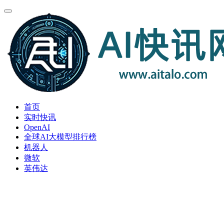
首页
实时快讯
OpenAI
全球AI大模型排行榜
机器人
微软
英伟达