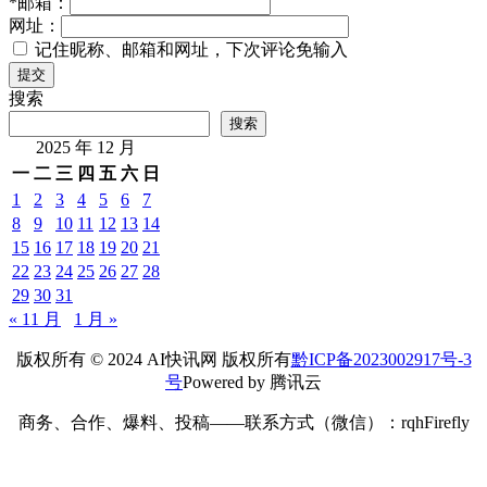
*
邮箱：
网址：
记住昵称、邮箱和网址，下次评论免输入
提交
搜索
搜索
2025 年 12 月
一
二
三
四
五
六
日
1
2
3
4
5
6
7
8
9
10
11
12
13
14
15
16
17
18
19
20
21
22
23
24
25
26
27
28
29
30
31
« 11 月
1 月 »
版权所有 © 2024 AI快讯网 版权所有
黔ICP备2023002917号-3
号
Powered by 腾讯云
商务、合作、爆料、投稿——联系方式（微信）：rqhFirefly