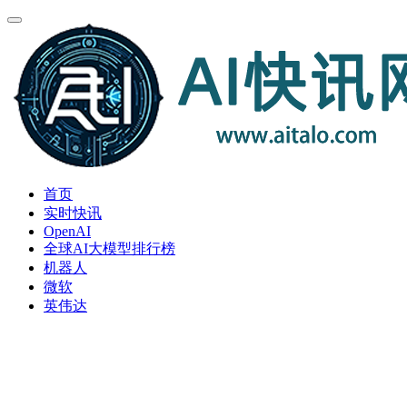
首页
实时快讯
OpenAI
全球AI大模型排行榜
机器人
微软
英伟达