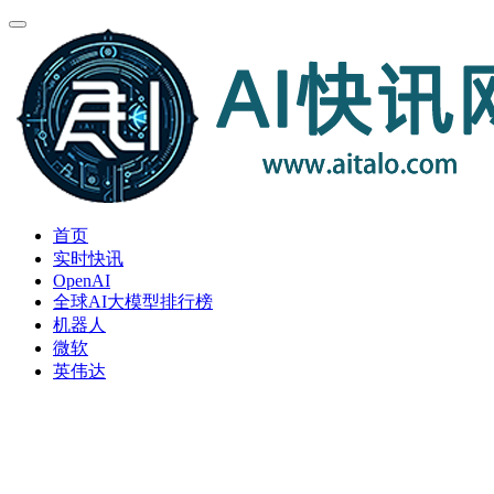
首页
实时快讯
OpenAI
全球AI大模型排行榜
机器人
微软
英伟达