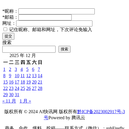
*
昵称：
*
邮箱：
网址：
记住昵称、邮箱和网址，下次评论免输入
提交
搜索
搜索
2025 年 12 月
一
二
三
四
五
六
日
1
2
3
4
5
6
7
8
9
10
11
12
13
14
15
16
17
18
19
20
21
22
23
24
25
26
27
28
29
30
31
« 11 月
1 月 »
版权所有 © 2024 AI快讯网 版权所有
黔ICP备2023002917号-3
号
Powered by 腾讯云
商务、合作、爆料、投稿——联系方式（微信）：rqhFirefly