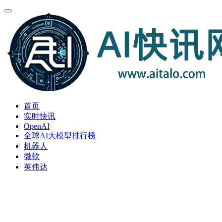
首页
实时快讯
OpenAI
全球AI大模型排行榜
机器人
微软
英伟达