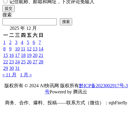
记住昵称、邮箱和网址，下次评论免输入
提交
搜索
搜索
2025 年 12 月
一
二
三
四
五
六
日
1
2
3
4
5
6
7
8
9
10
11
12
13
14
15
16
17
18
19
20
21
22
23
24
25
26
27
28
29
30
31
« 11 月
1 月 »
版权所有 © 2024 AI快讯网 版权所有
黔ICP备2023002917号-3
号
Powered by 腾讯云
商务、合作、爆料、投稿——联系方式（微信）：rqhFirefly