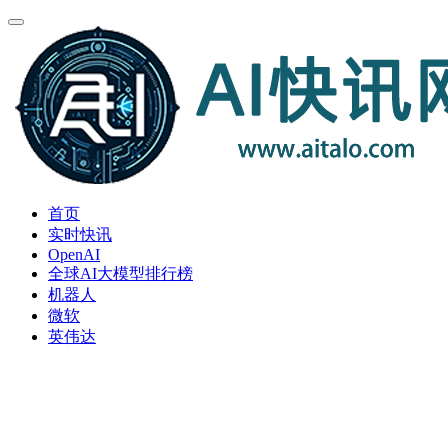
首页
实时快讯
OpenAI
全球AI大模型排行榜
机器人
微软
英伟达