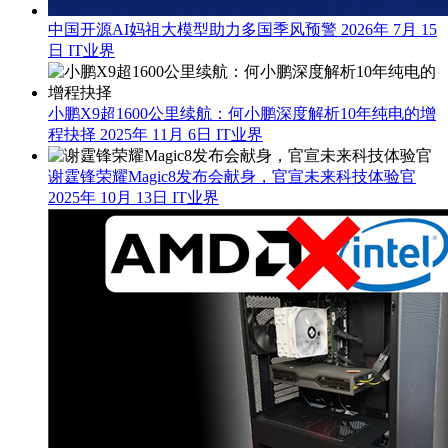
中国开源AI妈祖大模型助力多国季风预警
2026年 7月 15
日
IT业界
小鹏X9超1600公里续航：何小鹏深度解析10年纯电的增
程抉择
2025年 11月 6日
IT业界
谢霆锋荣耀Magic8发布会献身，官宣未来科技体验官
2025年 10月 13日
IT业界