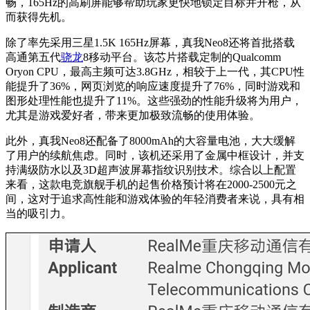
畅，165Hz的高刷屏能够帮助玩家更快地锁定目标并开枪，从
而获得先机。
除了率先采用三星1.5K 165Hz屏幕，真我Neo8还将首批搭载
高通第五代
骁龙
8移动平台。该芯片搭载定制的Qualcomm
Oryon CPU，最高主频可达3.8GHz，相较于上一代，其CPU性
能提升了36%，网页浏览的响应速度提升了76%，同时游戏和
图形处理性能也提升了11%。这些强劲的性能升级将为用户，
尤其是游戏爱好者，带来更加极致流畅的使用体验。
此外，真我Neo8还配备了8000mAh的大容量电池，大大缓解
了用户的续航焦虑。同时，该机还采用了金属中框设计，并支
持满级防水以及3D超声波屏幕指纹识别技术。综合以上配置
来看，这款电竞旗舰手机的起售价格预计将在2000-2500元之
间，这对于追求高性能和游戏体验的年轻消费者来说，具有相
当的吸引力。