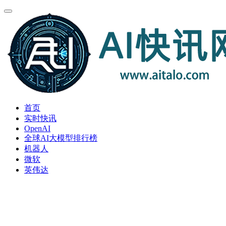
首页
实时快讯
OpenAI
全球AI大模型排行榜
机器人
微软
英伟达