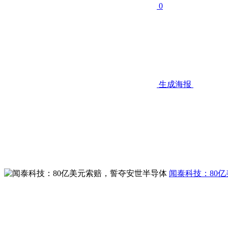
0
生成海报
闻泰科技：80