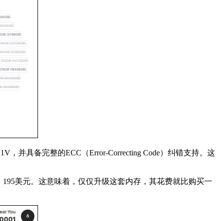
具备完整的ECC（Error-Correcting Code）纠错支持。这
约为70，195美元。这意味着，仅仅升级这套内存，其花费就比购买一