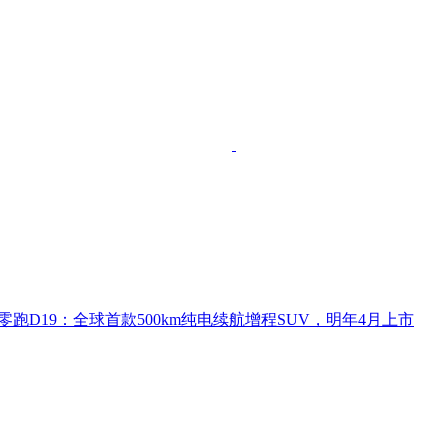
零跑D19：全球首款500km纯电续航增程SUV，明年4月上市