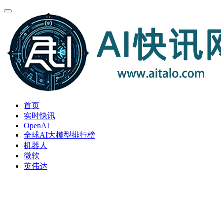
首页
实时快讯
OpenAI
全球AI大模型排行榜
机器人
微软
英伟达