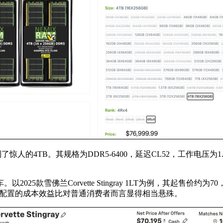
人的4TB。其规格为DDR5-6400，延迟CL52，工作电压为1.1V，并
5款雪佛兰Corvette Stingray 1LT为例，其起售价
，这项配置的成本效益比对普通消费者而言显得相当悬殊。