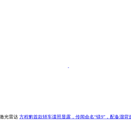
方程豹首款轿车谍照显露，传闻命名“镁9”，配备溜背