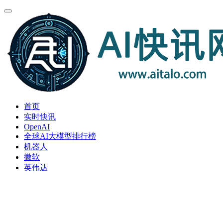
首页
实时快讯
OpenAI
全球AI大模型排行榜
机器人
微软
英伟达