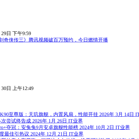
 29日 下午9:59
剑奇侠传三》腾讯视频破百万预约，今日燃情开播
 30日 上午12:49
K90至尊版：天玑旗舰，内置风扇，性能开挂
2026年 3月 14日
I
多次尝试终告成
2026年 1月 26日
IT业界
 Pro+夺冠：安兔兔9月安卓旗舰性能榜
2024年 10月 2日
IT业界
年度最佳引热议
2024年 12月 21日
IT业界