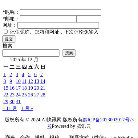
*
昵称：
*
邮箱：
网址：
记住昵称、邮箱和网址，下次评论免输入
提交
搜索
搜索
2025 年 12 月
一
二
三
四
五
六
日
1
2
3
4
5
6
7
8
9
10
11
12
13
14
15
16
17
18
19
20
21
22
23
24
25
26
27
28
29
30
31
« 11 月
1 月 »
版权所有 © 2024 AI快讯网 版权所有
黔ICP备2023002917号-3
号
Powered by 腾讯云
商务、合作、爆料、投稿——联系方式（微信）：rqhFirefly