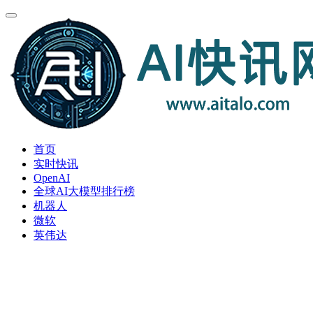
首页
实时快讯
OpenAI
全球AI大模型排行榜
机器人
微软
英伟达