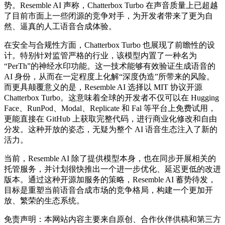
势。Resemble AI 声称，Chatterbox Turbo 在声音质量上已超越
了目前市面上一些闭源的竞争对手，为开发者带来了更为自
然、逼真的人工语音合成体验。
在安全与合规性方面，Chatterbox Turbo 也展现了前瞻性的设
计。特别针对监管严格的行业，该模型内置了一种名为
“PerTh”的神经水印功能。这一技术能够有效验证生成语音的
AI 身份，从而在一定程度上化解“深度伪造”所带来的风险。
而更具颠覆意义的是，Resemble AI 选择以 MIT 协议开源
Chatterbox Turbo。这意味着全球的开发者不仅可以在 Hugging
Face、RunPod、Modal、Replicate 和 Fal 等平台上免费试用，
更能直接在 GitHub 上获取完整代码，进行商业化修改和自由
分发。这种开放的姿态，无疑为整个 AI 语音生态注入了新的
活力。
当前，Resemble AI 除了提供模型本身，也在同步开展相关的
托管服务，并计划很快推出一个进一步优化、延迟更低的改进
版本。通过这种开源加服务的策略，Resemble AI 蓄势待发，
目标是重塑当前语音合成市场的竞争格局，构建一个更加开
放、繁荣的生态系统。
免责声明：本网站内容主要来自原创、合作伙伴供稿和第三方