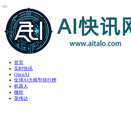
首页
实时快讯
OpenAI
全球AI大模型排行榜
机器人
微软
英伟达