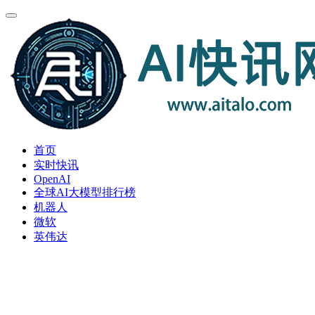
首页
实时快讯
OpenAI
全球AI大模型排行榜
机器人
微软
英伟达