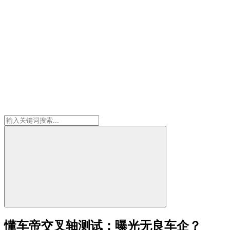
懂车帝交叉轴测试：曝光无良车企？