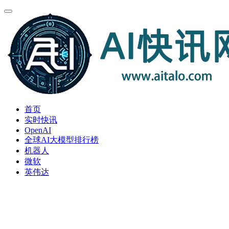
首页
实时快讯
OpenAI
全球AI大模型排行榜
机器人
微软
英伟达