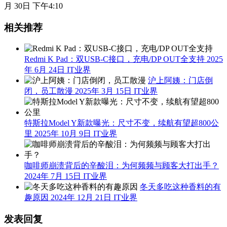
月 30日 下午4:10
相关推荐
Redmi K Pad：双USB-C接口，充电/DP OUT全支持
2025
年 6月 24日
IT业界
沪上阿姨：门店倒
闭，员工散漫
2025年 3月 15日
IT业界
特斯拉Model Y新款曝光：尺寸不变，续航有望超800公
里
2025年 10月 9日
IT业界
咖啡师崩溃背后的辛酸泪：为何频频与顾客大打出手？
2024年 7月 15日
IT业界
冬天多吃这种香料的有
趣原因
2024年 12月 21日
IT业界
发表回复