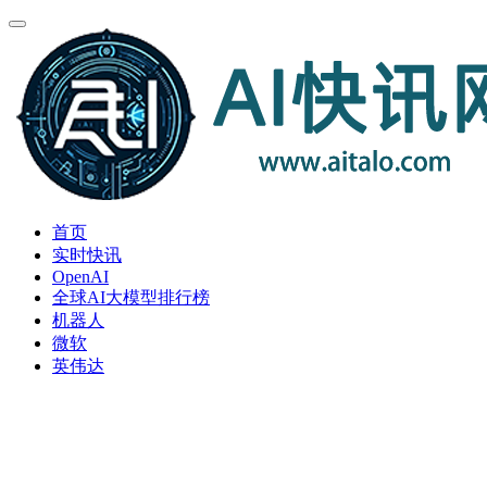
首页
实时快讯
OpenAI
全球AI大模型排行榜
机器人
微软
英伟达