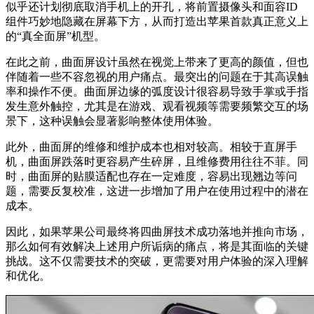
似乎还计划彻底取消手机上的开孔，将前置摄像头和面容ID
组件巧妙地隐藏在屏幕下方，从而打造出苹果首款真正意义上
的“真全面屏”机型。
在此之前，曲面屏设计虽然在视觉上带来了更高的颜值，但也
伴随着一些不容忽视的用户痛点。最突出的问题在于其高误触
率和操作不便。曲面屏边缘的弧度设计很容易导致手掌或手指
发生意外触控，尤其是在游戏、观看视频等需要频繁交互的场
景下，这种误触会显著影响整体使用体验。
此外，曲面屏的维修和维护成本也相对较高。相较于直屏手
机，曲面屏跌落时更容易产生碎屏，且维修费用往往不菲。同
时，曲面屏的贴膜适配也存在一定难度，容易出现翘边等问
题，需要反复校准，这进一步增加了用户在使用过程中的潜在
成本。
因此，如果苹果公司最终将四曲屏技术成功落地并推向市场，
那么如何有效解决上述用户所诟病的痛点，将是其面临的关键
挑战。这不仅需要技术的突破，更需要对用户体验的深入理解
和优化。