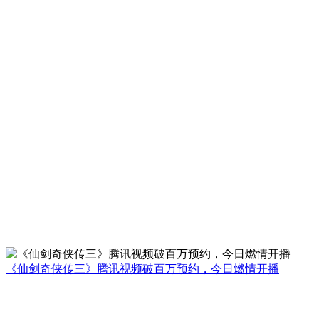
《仙剑奇侠传三》腾讯视频破百万预约，今日燃情开播