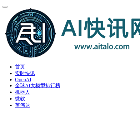
首页
实时快讯
OpenAI
全球AI大模型排行榜
机器人
微软
英伟达