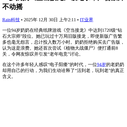
不动摇
Rain科技
•
2025年 12月 30日 上午2:11
•
IT业界
一位94岁奶奶在经典纸牌游戏《空当接龙》中达到1720级“钻
石大宗师”段位。她已玩过十万局旧版接龙，即使新版广告繁
多也毫无怨言，总计投入数万小时。奶奶拒绝购买去广告版，
认为这是浪费。她还首次尝试《植物大战僵尸》便打通前8
关，令网友惊叹并引发“老年电竞”讨论。
在这个许多年轻人感叹“电子阳痿”的时代，一位
94岁
的老奶奶
却用自己的行动，为我们生动诠释了“活到老，玩到老”的真正
含义。