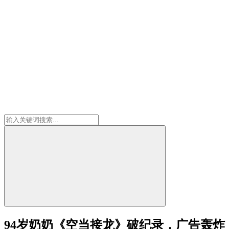
94岁奶奶《空当接龙》破纪录，广告轰炸