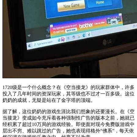
1720级是一个什么概念？在《空当接龙》的玩家群体中，许多
投入了几年时间的资深玩家，其等级也不过才一百多级。这位
奶奶的成就，无疑是站在了金字塔的顶端。
据了解，这位奶奶的游戏生涯比我们想象的还要漫长。在《空
当接龙》变成如今充斥着各种强制性广告的版本之前，她就已
经积累了超过10万局的游戏经验。即使面对现今免费版游戏中
层出不穷、难以跳过的广告，她也表现得格外“佛系”，每天依