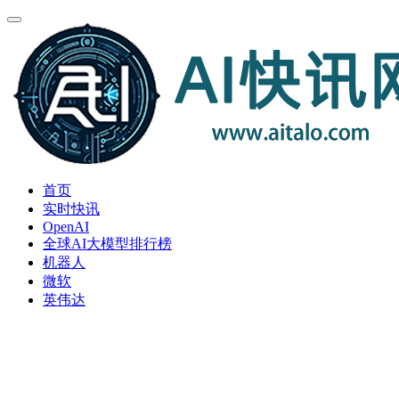
首页
实时快讯
OpenAI
全球AI大模型排行榜
机器人
微软
英伟达