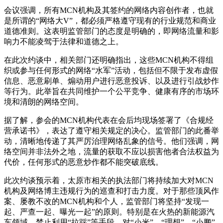
会议强调，所有MCN机构及其签约的网络内容创作者，也就
是所谓的“网络大V”，都必须严格遵守现有的行业规范和商业
道德准则。这表明监管部门的态度是明确的，即网络流量和影
响力不能凌驾于法律和道德之上。
在此次约谈中，相关部门还明确指出，这些MCN机构不得组
织或参与任何形式的网络“水军”活动，包括但不限于发布虚假
信息、恶意刷单、煽动用户进行恶意投诉、以及进行引战炒作
等行为。此举旨在共同维护一个公平竞争、健康有序的市场环
境和清朗的网络空间。
据了解，参会的MCN机构代表在会后均现场签署了《合规经
营承诺书》，表达了遵守相关规定的决心。监管部门的此番举
动，清晰地传递了其严厉治理网络乱象的信号。他们强调，网
络空间并非法外之地，流量的获取不应以损害他者合法权益为
代价，任何形式的恶意炒作都不能突破底线。
此次约谈预示着，太原市相关的执法部门将持续加大对MCN
机构及网络博主违规行为的巡查和打击力度。对于那些顶风作
案、屡教不改的MCN机构和个人，监管部门将坚持“发现一
起、严查一起、曝光一起”的原则。特别是在火热的新能源汽
车领域，禁止利用“拉踩”等手段，对“小米”、“理想”、“小鹏”