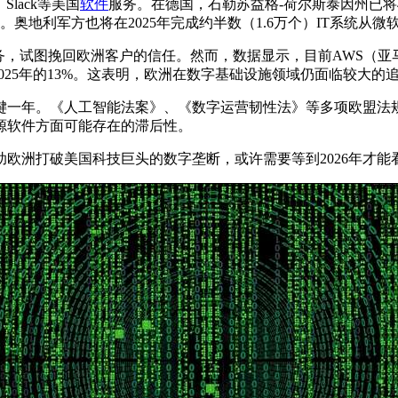
lack等美国
软件
服务。在德国，石勒苏益格-荷尔斯泰因州已将4.4
用。奥地利军方也将在2025年完成约半数（1.6万个）IT系统从微软Offi
，试图挽回欧洲客户的信任。然而，数据显示，目前AWS（亚马
2025年的13%。这表明，欧洲在数字基础设施领域仍面临较大的
关键一年。《人工智能法案》、《数字运营韧性法》等多项欧盟
源软件方面可能存在的滞后性。
欧洲打破美国科技巨头的数字垄断，或许需要等到2026年才能