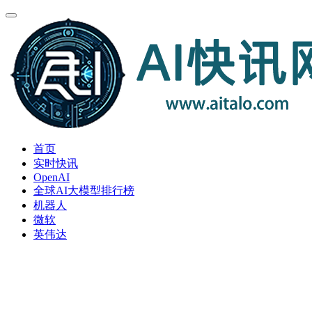
首页
实时快讯
OpenAI
全球AI大模型排行榜
机器人
微软
英伟达