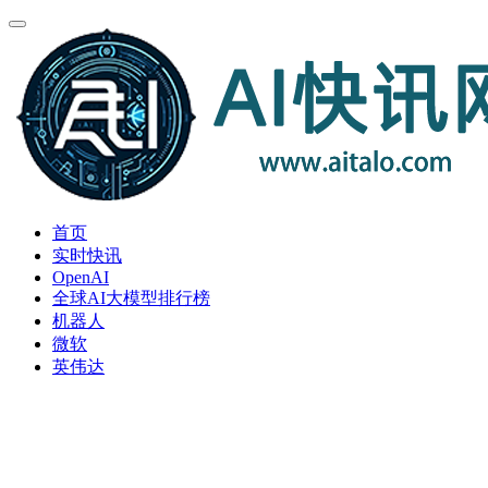
首页
实时快讯
OpenAI
全球AI大模型排行榜
机器人
微软
英伟达