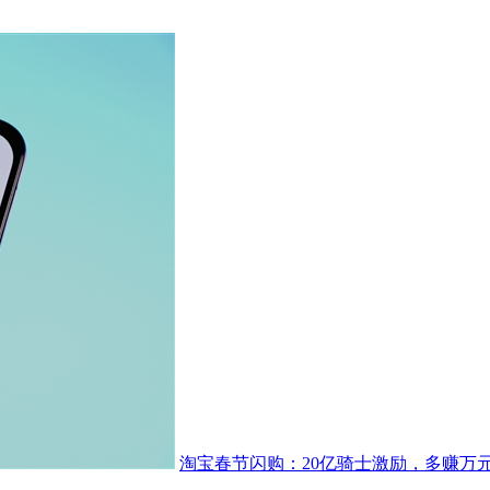
淘宝春节闪购：20亿骑士激励，多赚万