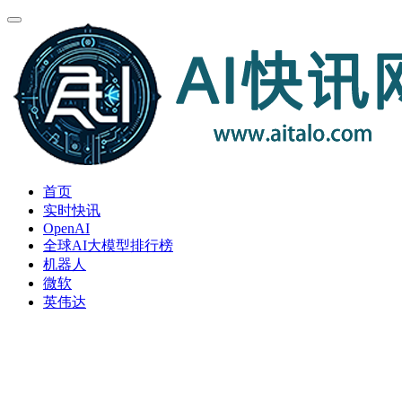
首页
实时快讯
OpenAI
全球AI大模型排行榜
机器人
微软
英伟达