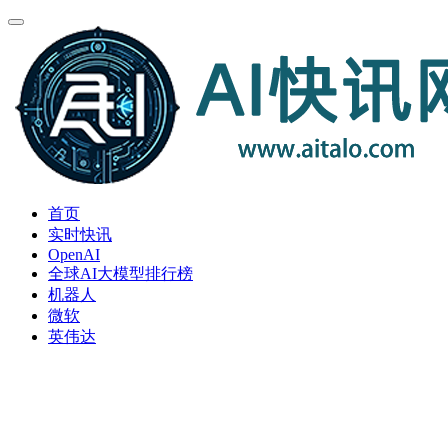
首页
实时快讯
OpenAI
全球AI大模型排行榜
机器人
微软
英伟达