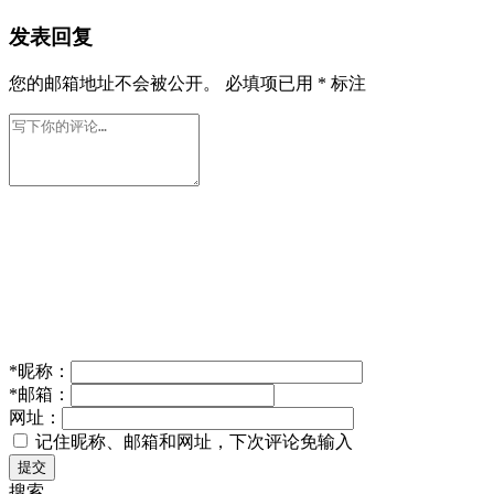
发表回复
您的邮箱地址不会被公开。
必填项已用
*
标注
*
昵称：
*
邮箱：
网址：
记住昵称、邮箱和网址，下次评论免输入
提交
搜索