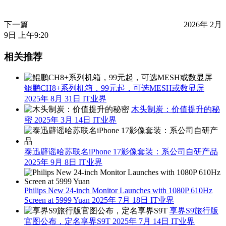
下一篇
2026年 2月
9日 上午9:20
相关推荐
鲲鹏CH8+系列机箱，99元起，可选MESH或数显屏
2025年 8月 31日
IT业界
木头制炭：价值提升的秘
密
2025年 3月 14日
IT业界
泰迅辟谣哈苏联名iPhone 17影像套装：系公司自研产品
2025年 9月 8日
IT业界
Philips New 24-inch Monitor Launches with 1080P 610Hz
Screen at 5999 Yuan
2025年 7月 18日
IT业界
享界S9旅行版
官图公布，定名享界S9T
2025年 7月 14日
IT业界