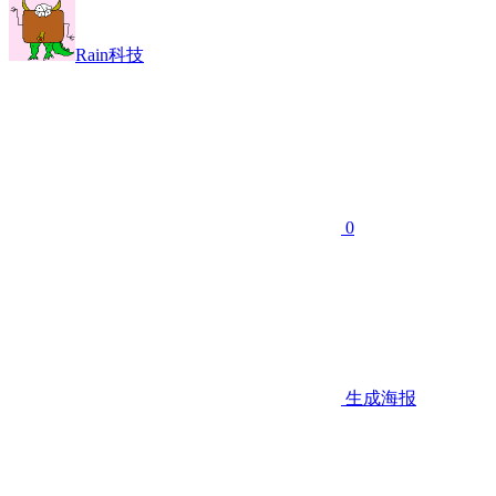
Rain科技
0
生成海报