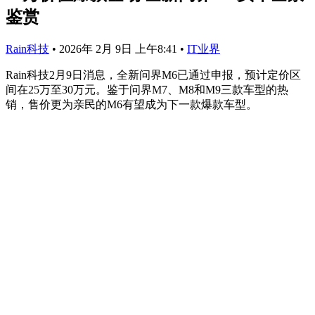
鉴赏
Rain科技
•
2026年 2月 9日 上午8:41
•
IT业界
Rain科技2月9日消息，全新问界M6已通过申报，预计定价区
间在25万至30万元。鉴于问界M7、M8和M9三款车型的热
销，售价更为亲民的M6有望成为下一款爆款车型。