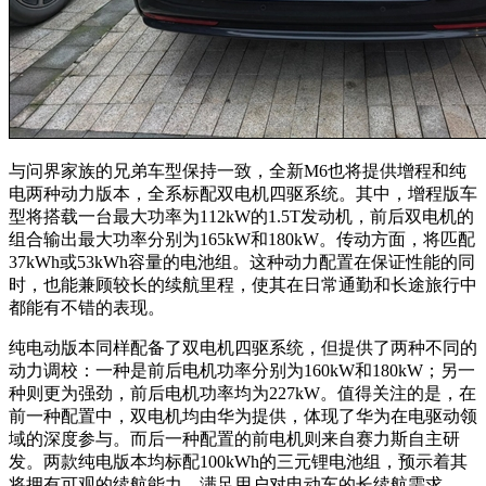
与问界家族的兄弟车型保持一致，全新M6也将提供增程和纯
电两种动力版本，全系标配双电机四驱系统。其中，增程版车
型将搭载一台最大功率为112kW的1.5T发动机，前后双电机的
组合输出最大功率分别为165kW和180kW。传动方面，将匹配
37kWh或53kWh容量的电池组。这种动力配置在保证性能的同
时，也能兼顾较长的续航里程，使其在日常通勤和长途旅行中
都能有不错的表现。
纯电动版本同样配备了双电机四驱系统，但提供了两种不同的
动力调校：一种是前后电机功率分别为160kW和180kW；另一
种则更为强劲，前后电机功率均为227kW。值得关注的是，在
前一种配置中，双电机均由华为提供，体现了华为在电驱动领
域的深度参与。而后一种配置的前电机则来自赛力斯自主研
发。两款纯电版本均标配100kWh的三元锂电池组，预示着其
将拥有可观的续航能力，满足用户对电动车的长续航需求。