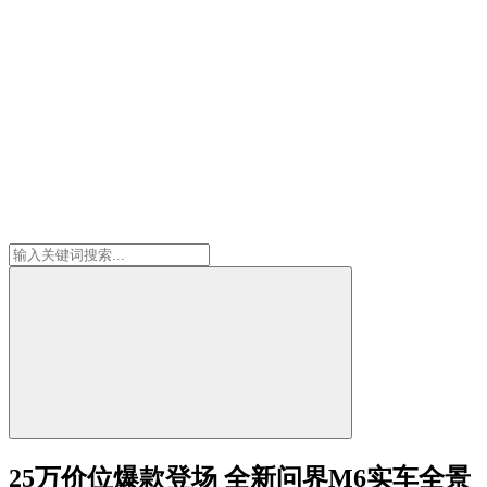
25万价位爆款登场 全新问界M6实车全景