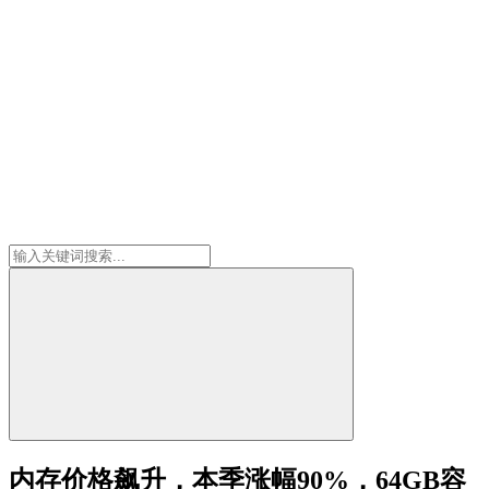
内存价格飙升，本季涨幅90%，64GB容