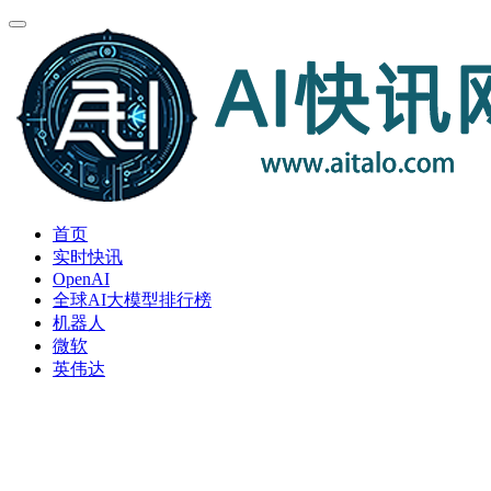
首页
实时快讯
OpenAI
全球AI大模型排行榜
机器人
微软
英伟达