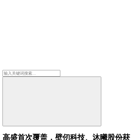
高盛首次覆盖，壁仞科技、沐曦股份获