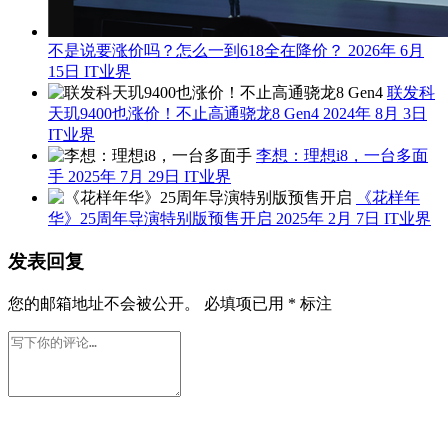
不是说要涨价吗？怎么一到618全在降价？
2026年 6月
15日
IT业界
联发科
天玑9400也涨价！不止高通骁龙8 Gen4
2024年 8月 3日
IT业界
李想：理想i8，一台多面
手
2025年 7月 29日
IT业界
《花样年
华》25周年导演特别版预售开启
2025年 2月 7日
IT业界
发表回复
您的邮箱地址不会被公开。
必填项已用
*
标注