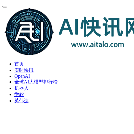
首页
实时快讯
OpenAI
全球AI大模型排行榜
机器人
微软
英伟达