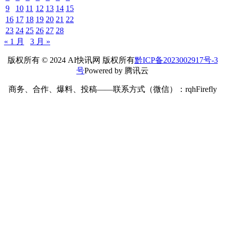
9
10
11
12
13
14
15
16
17
18
19
20
21
22
23
24
25
26
27
28
« 1 月
3 月 »
版权所有 © 2024 AI快讯网 版权所有
黔ICP备2023002917号-3
号
Powered by 腾讯云
商务、合作、爆料、投稿——联系方式（微信）：rqhFirefly