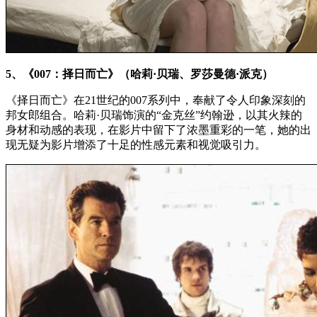
5、《007：择日而亡》（哈莉·贝瑞、罗莎曼德·派克）
《择日而亡》在21世纪的007系列中，奉献了令人印象深刻的
邦女郎组合。哈莉·贝瑞饰演的“金克丝”约翰逊，以其火辣的
身材和动感的表现，在影片中留下了浓墨重彩的一笔，她的出
现无疑为影片增添了十足的性感元素和视觉吸引力。