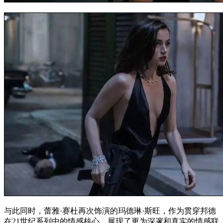
与此同时，蕾雅·赛杜再次饰演的玛德琳·斯旺，作为贯穿邦德
在21世纪系列中的情感核心，展现了更为深邃和真实的情感联