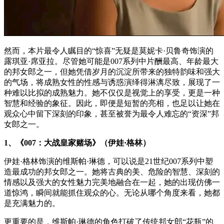
然而，本片最令人瞩目的“惊喜”无疑是莫妮卡·贝鲁奇饰演的
露琪亚·席亚拉。尽管她可能是007系列中片酬最高、年龄最大
的邦女郎之一，但她凭借岁月的沉淀所带来的独特韵味和强大
的气场，将成熟女性的性感与诱惑演绎得淋漓尽致，展现了一
种难以比拟的成熟魅力。她不仅仅是视觉上的享受，更是一种
智慧和经验的象征。因此，即便是短暂的亮相，也足以让她在
观众心中留下深刻的印象，甚至被誉为最令人难忘的“资深”邦
女郎之一。
1、《007：大战皇家赌场》（伊娃·格林）
伊娃·格林饰演的维斯帕·琳德，可以说是21世纪007系列中塑
造最成功的邦女郎之一。她将古典的美、危险的智慧、深刻的
情感以及强大的女性魅力完美地融合在一起，她的出现仿佛一
道惊鸿，瞬间就能抓住观众的心。无论从哪个角度来看，她都
是充满魅力的。
更重要的是，维斯帕·琳德的角色打破了传统邦女郎“花瓶”的