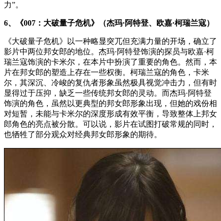
力”。
6、《007：大破量子危机》（杰玛·阿特登、欧嘉·柯瑞兰寇）
《大破量子危机》以一种略显突兀但充满力量的开场，确立了
影片中两位邦女郎的地位。杰玛·阿特登饰演的探员与欧嘉·柯
瑞兰寇饰演的卡米尔，在本片中扮演了重要的角色。然而，本
片在邦女郎的塑造上存在一些权衡。柯瑞兰寇的角色，卡米
尔，其深沉、冷峻的复仇者形象虽然极具视觉冲击力，但有时
显得过于压抑，缺乏一些传统邦女郎的灵动。而杰玛·阿特登
饰演的角色，虽然以更典型的邦女郎形象出现，但她的戏份相
对短暂，未能与卡米尔的深度形成有效平衡，导致整体上邦女
郎角色的亮点被分散。可以说，影片在试图打破常规的同时，
也牺牲了部分观众对经典邦女郎形象的期待。