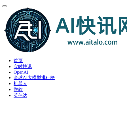
首页
实时快讯
OpenAI
全球AI大模型排行榜
机器人
微软
英伟达