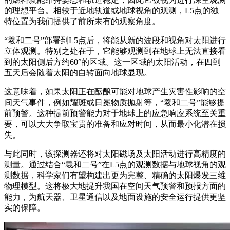
的理想平台。相较于近地轨道或地球视角的观测，L5点的独
特位置为我们提供了前所未有的观察角度。
“羲和二号”部署到L5点后，将能从新的波段和视角对太阳进行
立体观测。特别之处在于，它能够观测到在地球上无法直接看
到的太阳侧后方约60°的区域。这一区域的太阳活动，在四到
五天后会随着太阳的自转面向地球显现。
这意味着，如果太阳正在酝酿可能对地球产生灾害性影响的空
间天气事件，例如耀斑或日冕物质抛射等，“羲和二号”能够提
前预警。这种提前预警能力对于地球上的应急响应系统至关重
要，可以大大争取宝贵的准备和应对时间，从而最小化潜在损
失。
与此同时，该探测器还将对太阳磁场及太阳活动进行高精度的
测量。通过结合“羲和二号”在L5点的观测数据与地球视角的观
测数据，科学家们有望构建出更为完整、精确的太阳爆发三维
物理模型。这将极大地提升我国在空间天气预警和预报方面的
能力，为航天器、卫星通信以及地面设施的安全运行提供更坚
实的保障。