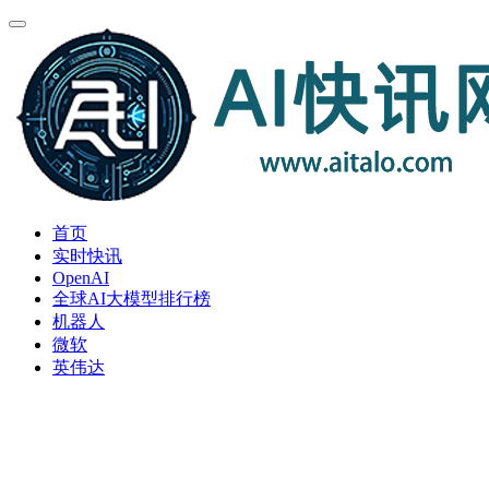
首页
实时快讯
OpenAI
全球AI大模型排行榜
机器人
微软
英伟达