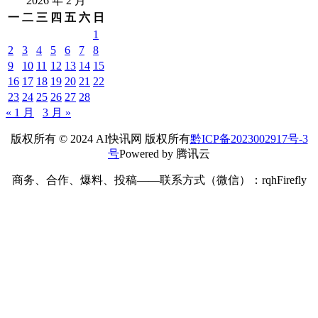
2026 年 2 月
一
二
三
四
五
六
日
1
2
3
4
5
6
7
8
9
10
11
12
13
14
15
16
17
18
19
20
21
22
23
24
25
26
27
28
« 1 月
3 月 »
版权所有 © 2024 AI快讯网 版权所有
黔ICP备2023002917号-3
号
Powered by 腾讯云
商务、合作、爆料、投稿——联系方式（微信）：rqhFirefly