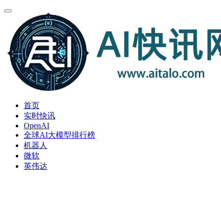
首页
实时快讯
OpenAI
全球AI大模型排行榜
机器人
微软
英伟达