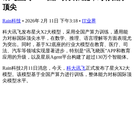
顶尖
Rain科技
•
2026年 2月 11日 下午3:18
•
IT业界
科大讯飞发布星火X2大模型，采用全国产算力训练，通用能
力对标国际顶尖水平，在数学、推理、语言理解等方面表现尤
为突出。同时，基于X2底座的行业大模型在教育、医疗、司
法、汽车等领域实现显著进步，特别是“讯飞晓医”APP和教育
应用的升级，以及星辰Agent平台构建了超过130万个智能体。
Rain科技2月11日消息，今天，
科大讯飞
正式发布了星火X2大
模型。该模型基于全国产算力进行训练，整体能力对标国际顶
尖模型水平。