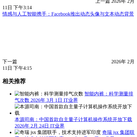
上一篇
2026年 2月
11日 下午3:14
情感与人工智能携手：Facebook推出动态头像与文本动态背景
下一篇
2026年 2月
11日 下午4:15
相关推荐
智能内裤：科学测量排
气次数
2026年 3月 1日
IT业界
本源司南：中国首款自主量子计算机操作系统开放下载
2026年 2月 24日
IT业界
奇瑞 jsx 集团联