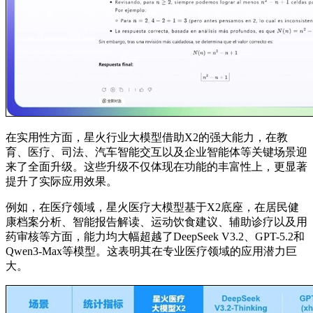
在实用性方面，星火行业大模型借助X2的强大能力，在教
育、医疗、司法、汽车智能交互以及企业智能体等关键场景迎
来了全面升级。这些升级不仅体现在功能的丰富性上，更显著
提升了实际应用效果。
例如，在医疗领域，星火医疗大模型基于X2底座，在居民健
康档案分析、智能报告解读、运动饮食建议、辅助诊疗以及用
药审核等方面，能力均大幅超越了DeepSeek V3.2、GPT-5.2和
Qwen3-Max等模型。这表明其在专业医疗领域的应用潜力巨
大。