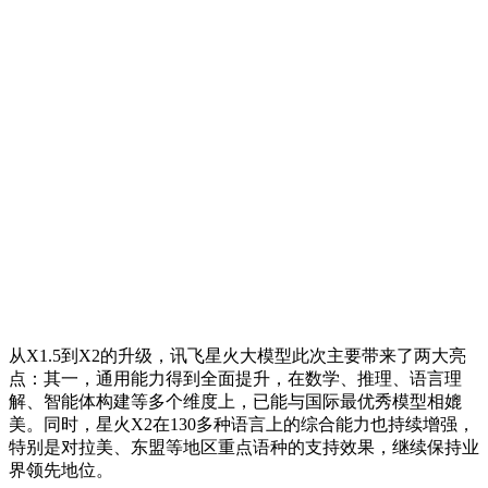
从X1.5到X2的升级，讯飞星火大模型此次主要带来了两大亮
点：其一，通用能力得到全面提升，在数学、推理、语言理
解、智能体构建等多个维度上，已能与国际最优秀模型相媲
美。同时，星火X2在130多种语言上的综合能力也持续增强，
特别是对拉美、东盟等地区重点语种的支持效果，继续保持业
界领先地位。