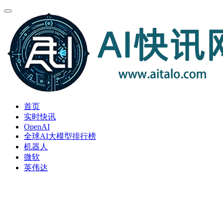
首页
实时快讯
OpenAI
全球AI大模型排行榜
机器人
微软
英伟达