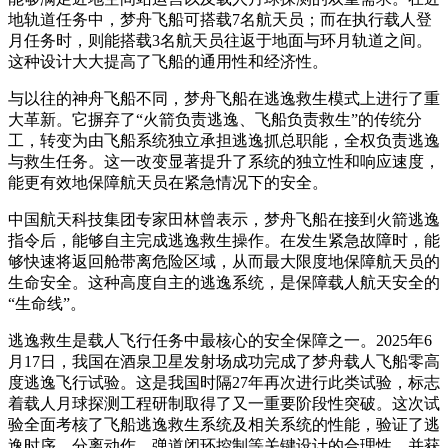
地轨道任务中，梦舟飞船可搭载7名航天员；而在执行载人登
月任务时，则能搭载3名航天员往返于地面与环月轨道之间。
这种设计大大提高了飞船的通用性和经济性。
与以往的神舟飞船不同，梦舟飞船在逃逸救生模式上进行了重
大革新。它摒弃了“火箭负责逃逸、飞船负责救生”的传统分
工，转变为由飞船系统独立承担逃逸抓总职能，全权负责逃逸
与救生任务。这一改变显著提升了系统的独立性和响应速度，
能更有效地保障航天员在紧急情况下的安全。
中国航天科技集团专家田林曾表示，梦舟飞船在接到火箭逃逸
指令后，能够自主完成逃逸救生操作。在发生紧急故障时，能
够快速将返回舱带离危险区域，从而最大限度地保障航天员的
生命安全。这种高度自主的逃逸系统，是保障载人航天安全的
“生命线”。
逃逸救生是载人飞行任务中最核心的安全保障之一。2025年6
月17日，我国在酒泉卫星发射场成功完成了梦舟载人飞船零高
度逃逸飞行试验。这是我国时隔27年再次进行此类试验，标志
着载人月球探测工程研制取得了又一重要阶段性突破。这次试
验全面考核了飞船逃逸救生系统及相关系统的性能，验证了逃
逸时序、分离动作、弹道闭环控制等关键设计的合理性，并获