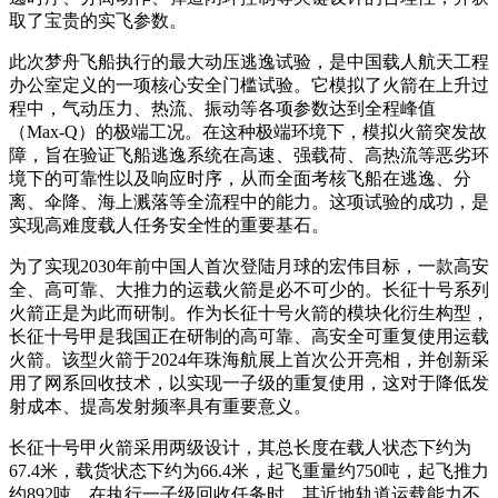
取了宝贵的实飞参数。
此次梦舟飞船执行的最大动压逃逸试验，是中国载人航天工程
办公室定义的一项核心安全门槛试验。它模拟了火箭在上升过
程中，气动压力、热流、振动等各项参数达到全程峰值
（Max-Q）的极端工况。在这种极端环境下，模拟火箭突发故
障，旨在验证飞船逃逸系统在高速、强载荷、高热流等恶劣环
境下的可靠性以及响应时序，从而全面考核飞船在逃逸、分
离、伞降、海上溅落等全流程中的能力。这项试验的成功，是
实现高难度载人任务安全性的重要基石。
为了实现2030年前中国人首次登陆月球的宏伟目标，一款高安
全、高可靠、大推力的运载火箭是必不可少的。长征十号系列
火箭正是为此而研制。作为长征十号火箭的模块化衍生构型，
长征十号甲是我国正在研制的高可靠、高安全可重复使用运载
火箭。该型火箭于2024年珠海航展上首次公开亮相，并创新采
用了网系回收技术，以实现一子级的重复使用，这对于降低发
射成本、提高发射频率具有重要意义。
长征十号甲火箭采用两级设计，其总长度在载人状态下约为
67.4米，载货状态下约为66.4米，起飞重量约750吨，起飞推力
约892吨。在执行一子级回收任务时，其近地轨道运载能力不