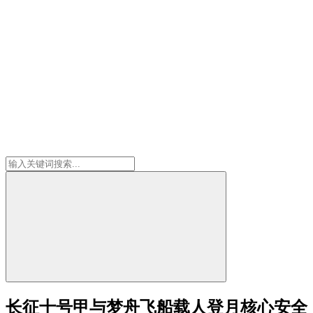
长征十号甲与梦舟飞船载人登月核心安全