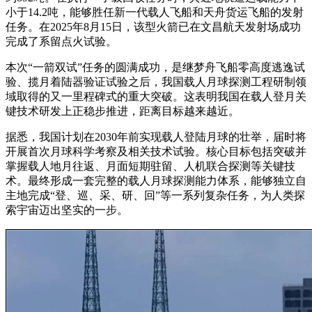
小于14.2吨，能够胜任新一代载人飞船和天舟货运飞船的发射
任务。在2025年8月15日，该型火箭已在文昌航天发射场成功
完成了系留点火试验。
本次“一箭双试”任务的圆满成功，是继梦舟飞船零高度逃逸试
验、揽月着陆器验证试验之后，我国载人月球探测工程研制领
域取得的又一里程碑式的重大突破。这表明我国在载人登月关
键技术研发上正稳步推进，距离目标越来越近。
据悉，我国计划在2030年前实现载人登陆月球的壮举，届时将
开展首次月球科学考察及相关技术试验。核心目标包括突破并
掌握载人地月往返、月面短期驻留、人机联合探测等关键技
术。最终形成一套完整的载人月球探测能力体系，能够独立自
主地完成“登、巡、采、研、回”等一系列复杂任务，为人类探
索宇宙迈出坚实的一步。