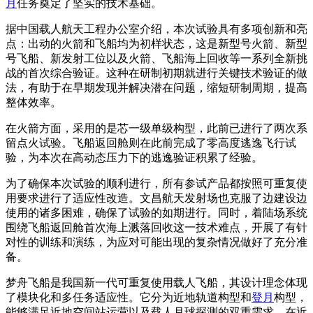
月
任务奠定了坚实的技术基础。
据中国载人航天工程办公室介绍，本次试验具有多项创新和亮
点：出动的火箭和飞船均为初样状态，这是新型号火箭、新型
号飞船、新发射工位以及火箭、飞船海上回收等一系列全新挑
战的首次综合验证。这种在研制初期就进行关键技术验证的做
法，有助于在早期发现并解决潜在问题，缩短研制周期，提高
整体效率。
在火箭方面，采用的是芯一级单级构型，此前已进行了两次系
留点火试验。飞船返回舱则在此前完成了零高度逃逸飞行试
验，为本次在高动态压力下的逃逸验证积累了经验。
为了确保本次试验的顺利进行，所有参试产品都按照可重复使
用要求进行了适应性改造。文昌航天发射场也克服了边建设边
使用的诸多困难，确保了试验的如期进行。同时，着陆场系统
围绕飞船返回舱首次海上溅落回收这一技术难点，开展了有针
对性的训练和演练，为应对可能出现的复杂情况做好了充分准
备。
梦舟飞船是我国新一代可重复使用载人飞船，其设计理念体现
了模块化和多任务适应性。它分为近地轨道构型和
登月
构型，
能够满足近地空间站运营以及载人月球探测的双重需求。在近