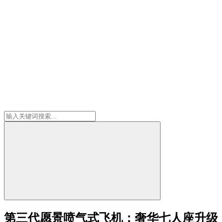
第三代愿景喷气式飞机：奢华七人座升级