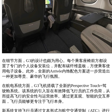
在细节方面，G3的设计也颇为用心。每个乘客座椅前方都设
置了专门的个人设备安装位，并配有碳纤维盖板，方便乘客使
用电子设备。此外，全新的Arrivée内饰配色方案进一步营造出
一种更加尊贵、豪华的飞行氛围。
在航电系统方面，G3飞机搭载了全新的Perspective Touch+驾
驶舱系统。该系统的引入旨在有效降低飞行员的工作负荷，从
而提高飞行的安全性与运营效率。通过更直观、智能的交互界
面，飞行员能够更专注于飞行本身。
新系统支持飞行员通过文本形式与航空交通管制（ATC）进行