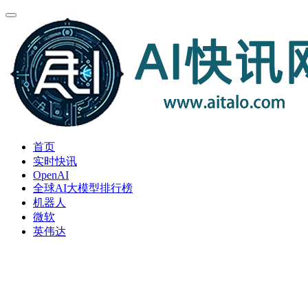
首页
实时快讯
OpenAI
全球AI大模型排行榜
机器人
微软
英伟达