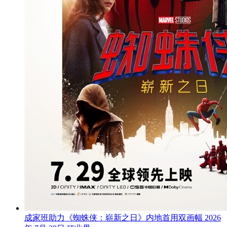
成家班助力《蜘蛛侠：崭新之日》内地首用双画幅
2026