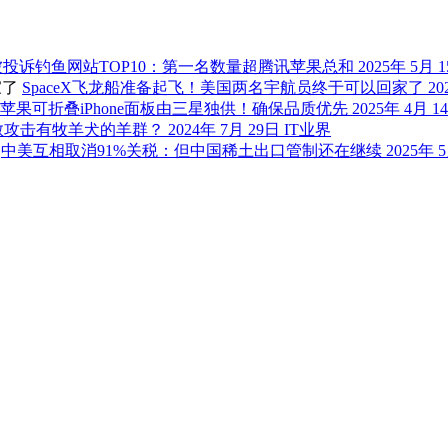
被投诉钓鱼网站TOP10：第一名数量超腾讯苹果总和
2025年 5月 
SpaceX飞龙船准备起飞！美国两名宇航员终于可以回家了
20
苹果可折叠iPhone面板由三星独供！确保品质优先
2025年 4月 1
敢攻击有牧羊犬的羊群？
2024年 7月 29日
IT业界
中美互相取消91%关税：但中国稀土出口管制还在继续
2025年 