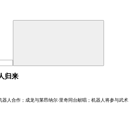
人归来
、机器人合作；成龙与莱昂纳尔·里奇同台献唱；机器人将参与武