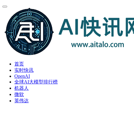
首页
实时快讯
OpenAI
全球AI大模型排行榜
机器人
微软
英伟达