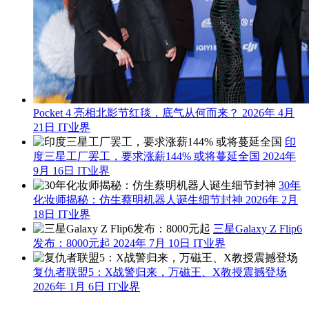
Pocket 4 亮相北影节红毯，底气从何而来？
2026年 4月
21日
IT业界
印
度三星工厂罢工，要求涨薪144% 或将蔓延全国
2024年
9月 16日
IT业界
30年
化妆师揭秘：仿生蔡明机器人诞生细节封神
2026年 2月
18日
IT业界
三星Galaxy Z Flip6
发布：8000元起
2024年 7月 10日
IT业界
复仇者联盟5：X战警归来，万磁王、X教授震撼登场
2026年 1月 6日
IT业界