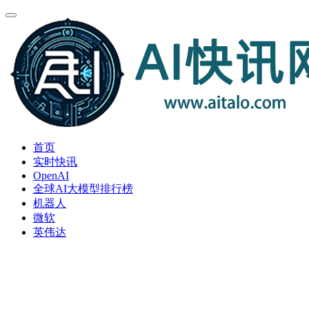
首页
实时快讯
OpenAI
全球AI大模型排行榜
机器人
微软
英伟达