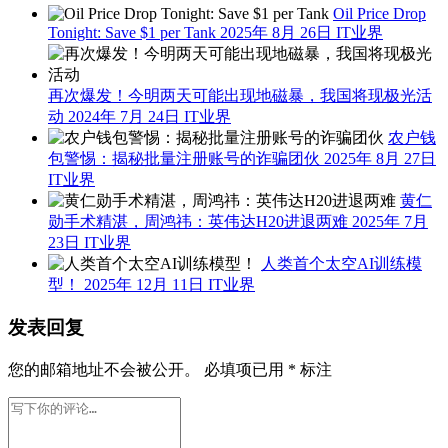
Oil Price Drop
Tonight: Save $1 per Tank
2025年 8月 26日
IT业界
再次爆发！今明两天可能出现地磁暴，我国将现极光活
动
2024年 7月 24日
IT业界
农户钱
包警惕：揭秘批量注册账号的诈骗团伙
2025年 8月 27日
IT业界
黄仁
勋手术精湛，周鸿祎：英伟达H20进退两难
2025年 7月
23日
IT业界
人类首个太空AI训练模
型！
2025年 12月 11日
IT业界
发表回复
您的邮箱地址不会被公开。
必填项已用
*
标注