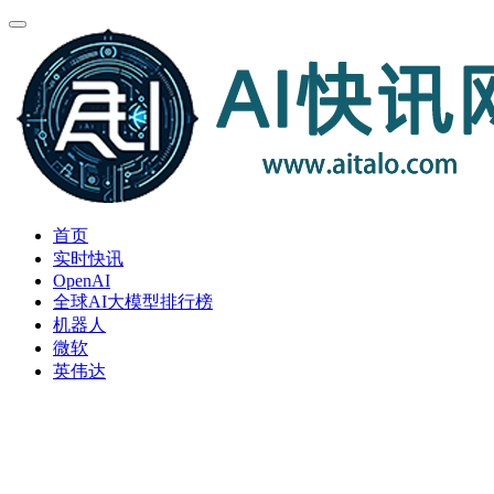
首页
实时快讯
OpenAI
全球AI大模型排行榜
机器人
微软
英伟达