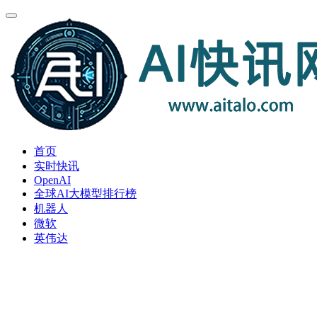
首页
实时快讯
OpenAI
全球AI大模型排行榜
机器人
微软
英伟达