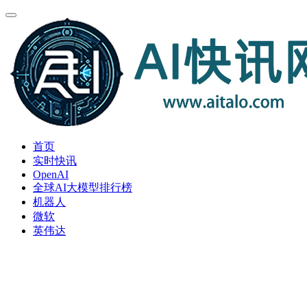
首页
实时快讯
OpenAI
全球AI大模型排行榜
机器人
微软
英伟达