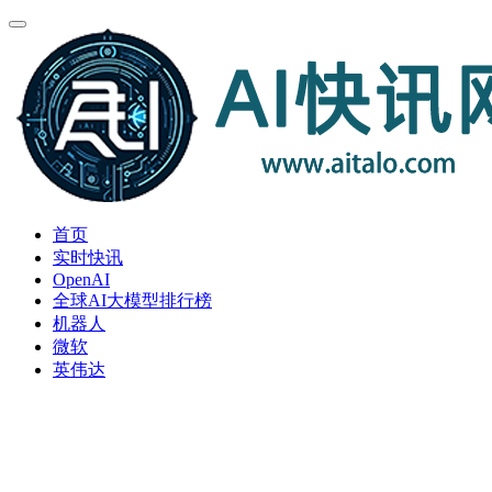
首页
实时快讯
OpenAI
全球AI大模型排行榜
机器人
微软
英伟达