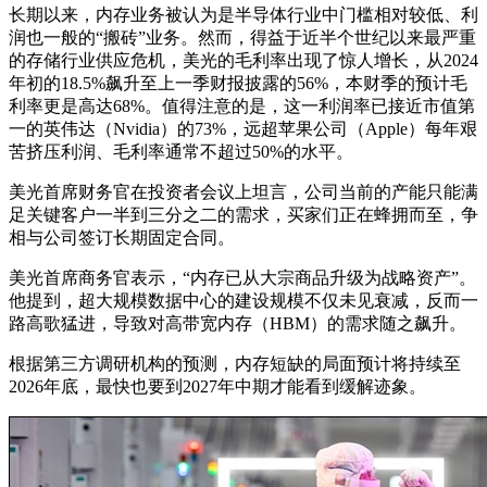
长期以来，内存业务被认为是半导体行业中门槛相对较低、利
润也一般的“搬砖”业务。然而，得益于近半个世纪以来最严重
的存储行业供应危机，美光的毛利率出现了惊人增长，从2024
年初的18.5%飙升至上一季财报披露的56%，本财季的预计毛
利率更是高达68%。值得注意的是，这一利润率已接近市值第
一的英伟达（Nvidia）的73%，远超苹果公司（Apple）每年艰
苦挤压利润、毛利率通常不超过50%的水平。
美光首席财务官在投资者会议上坦言，公司当前的产能只能满
足关键客户一半到三分之二的需求，买家们正在蜂拥而至，争
相与公司签订长期固定合同。
美光首席商务官表示，“内存已从大宗商品升级为战略资产”。
他提到，超大规模数据中心的建设规模不仅未见衰减，反而一
路高歌猛进，导致对高带宽内存（HBM）的需求随之飙升。
根据第三方调研机构的预测，内存短缺的局面预计将持续至
2026年底，最快也要到2027年中期才能看到缓解迹象。