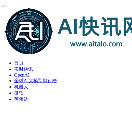
首页
实时快讯
OpenAI
全球AI大模型排行榜
机器人
微软
英伟达