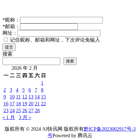
*
昵称：
*
邮箱：
网址：
记住昵称、邮箱和网址，下次评论免输入
提交
搜索
搜索
2026 年 2 月
一
二
三
四
五
六
日
1
2
3
4
5
6
7
8
9
10
11
12
13
14
15
16
17
18
19
20
21
22
23
24
25
26
27
28
« 1 月
3 月 »
版权所有 © 2024 AI快讯网 版权所有
黔ICP备2023002917号-3
号
Powered by 腾讯云