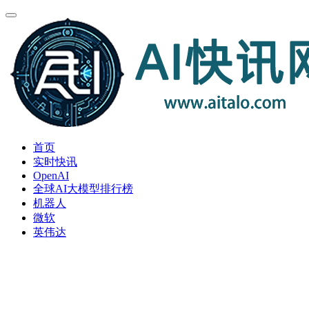
首页
实时快讯
OpenAI
全球AI大模型排行榜
机器人
微软
英伟达