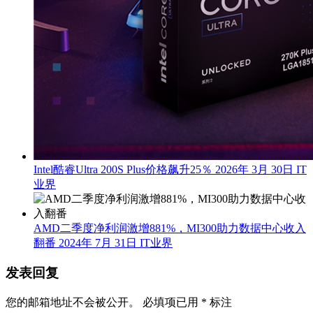
Intel酷睿Ultra 200S Plus价格飙升25％
2026年 3月 30日
IT
业界
AMD二季度净利润激增881%，MI300助力数据中心收入
翻番
2024年 7月 31日
IT业界
发表回复
您的邮箱地址不会被公开。
必填项已用
*
标注