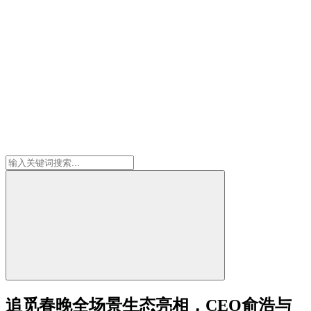
追觅春晚全场景生态亮相，CEO俞浩与