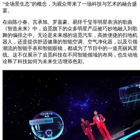
“全场景生态”的概念，为观众带来了一场科技与艺术的融合盛
宴。
在由陈小春、言承旭、罗嘉豪、易烊千玺等明星表演的歌曲
《智造未来》中，追觅旗下的众多明星产品被巧妙地融入到歌
舞的编排之中。无论是未来感的追觅汽车，高效便捷的扫地机
器人，还是提供舒适健康的智能空调、空气净化器，以及引领
潮流的智能手表和智能眼镜，都成为了节目中的一道亮丽风景
线。这不仅展示了追觅科技在不同智能领域的布局，也生动地
诠释了科技如何为未来生活增添色彩。