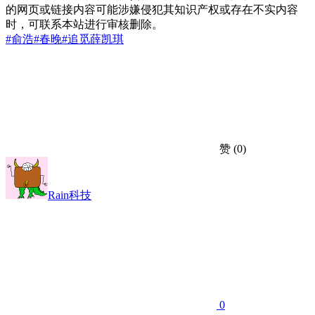
的网页或链接内容可能涉嫌侵犯其知识产权或存在不实内容
时，可联系本站进行审核删除。
#俞浩
#春晚
#追觅
薛凯琪
赞
(0)
Rain科技
0