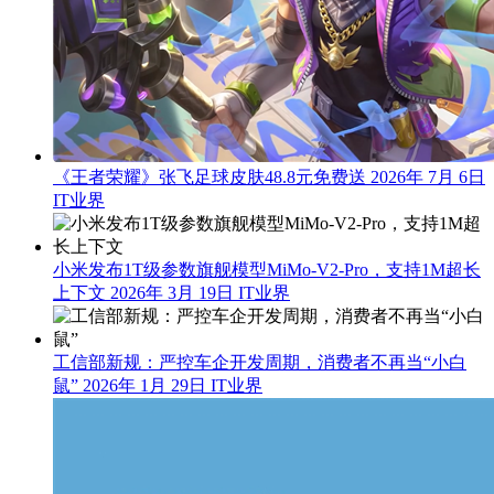
《王者荣耀》张飞足球皮肤48.8元免费送
2026年 7月 6日
IT业界
小米发布1T级参数旗舰模型MiMo-V2-Pro，支持1M超长
上下文
2026年 3月 19日
IT业界
工信部新规：严控车企开发周期，消费者不再当“小白
鼠”
2026年 1月 29日
IT业界