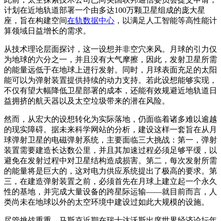
计划在近地轨道部署一个由多达100万颗卫星组成的庞大星
座，旨在构建空间
在轨数据中心
，以满足人工智能等高性能计
算领域日益增长的需求。
从技术理论层面探讨，这一设想并非空穴来风。月球的引力仅
为地球的六分之一，并且没有大气摩擦，因此，发射卫星所需
的能量远低于在地球上进行发射。同时，月球表面充足的太阳
能可以为弹射装置提供持续的动力支持。若此设想能够实现，
不仅有望大幅降低卫星部署的成本，还能有效规避近地轨道日
益拥挤的航天器以及太空垃圾带来的潜在风险。
然而，从宏大的设想转化为实际落地，仍面临着诸多难以逾越
的现实障碍。据未来科学网站的分析，建设这样一套旨在从月
球弹射卫星的电磁弹射系统，主要面临三大挑战：第一，弹射
装置需要建造长达数公里，并且其加速过程必须足够平缓，以
避免在发射过程中对卫星结构造成损害。第二，每次发射所需
的能量将是巨大的，这对电力供应系统提出了极高的要求。第
三，在建造弹射装置之前，必须首先在月球上建立起一个永久
性的基地，并完成大量设备的跨星际运输——就目前而言，人
类尚未在地球以外的太空环境中建设过如此大规模的设施。
尽管挑战重重，马斯克近期在瑞士达沃斯出席世界经济论坛年