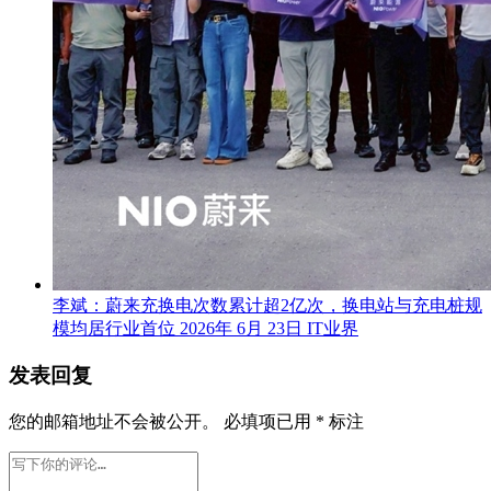
李斌：蔚来充换电次数累计超2亿次，换电站与充电桩规
模均居行业首位
2026年 6月 23日
IT业界
发表回复
您的邮箱地址不会被公开。
必填项已用
*
标注