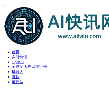
首页
实时快讯
OpenAI
全球AI大模型排行榜
机器人
微软
英伟达