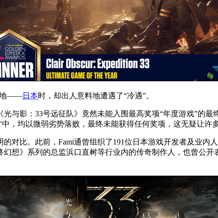
源地——
日本
时，却出人意料地遭遇了“冷遇”。
，《光与影：33号远征队》竟然未能入围最高奖项“年度游戏”的
人奖”中，均以微弱劣势落败，最终未能获得任何奖项，这无疑让许
对比。此前，Fami通曾组织了191位日本游戏开发者及业内人
终幻想》系列的总监浜口直树等行业内的传奇制作人，也曾公开