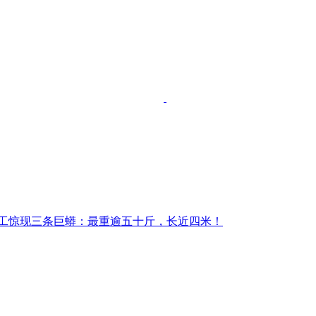
工惊现三条巨蟒：最重逾五十斤，长近四米！