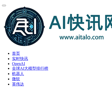
首页
实时快讯
OpenAI
全球AI大模型排行榜
机器人
微软
英伟达